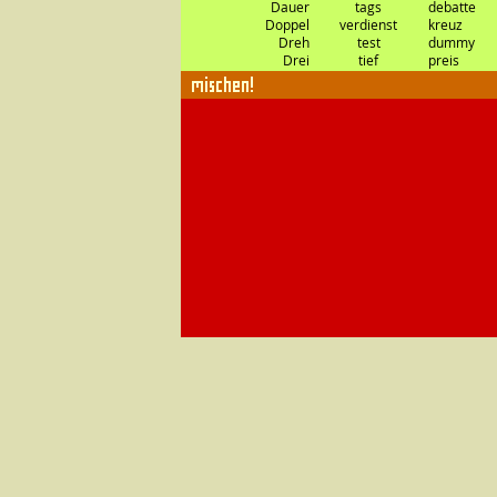
Dauer
tags
debatte
Doppel
verdienst
kreuz
Dreh
test
dummy
Drei
tief
preis
Druck
verdiener
familie
mischen!
Einzel
buch
entwurf
Eis
tür
syndrom
Elektro
mächte
erklärung
End
knopf
fabrikant
Ersatz
fahr
schein
Fach
kunst
lauf
Fahr
schock
therapie
Falsch
halte
stelle
Farb
teil
lager
Fest
abteilungs
leiter
Flach
gast
zähler
Flügel
geld
ring
Frauen
wechsel
vermögen
Frei
netz
anschluß
Fremden
bild
schirm
Früh
wäsche
ständer
Full
not
ruf
Fuß
zeit
park
Gas
verkehrs
amt
Gegen
bucher
rabatt
Gelenk
service
agentur
Gesamt
ball
platz
Gitarren
etagen
heitzung