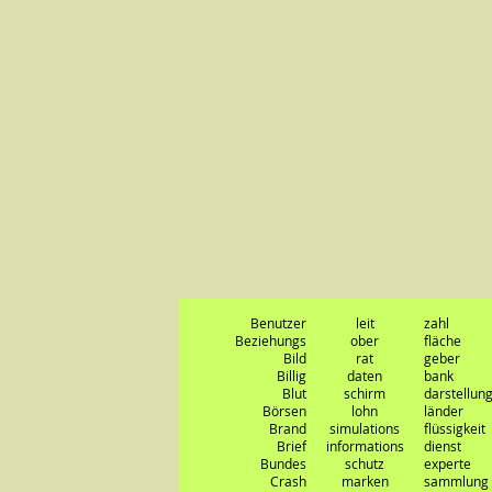
Benutzer
leit
zahl
Beziehungs
ober
fläche
Bild
rat
geber
Billig
daten
bank
Blut
schirm
darstellun
Börsen
lohn
länder
Brand
simulations
flüssigkeit
Brief
informations
dienst
Bundes
schutz
experte
Crash
marken
sammlung